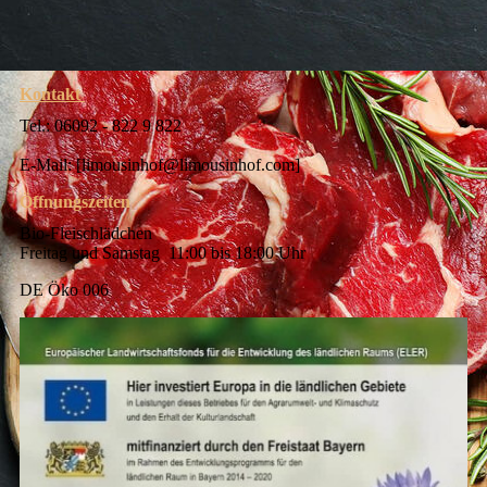
Kontakt
Tel.: 06092 - 822 9 822
E-Mail: [limousinhof@limousinhof.com]
Öffnungszeiten
Bio-Fleischlädchen
Freitag und Samstag 11:00 bis 18:00 Uhr
DE Öko 006