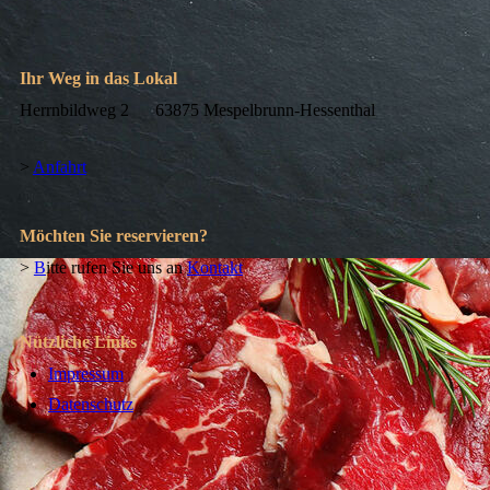
Ihr Weg in das Lokal
Herrnbildweg 2 63875 Mespelbrunn-Hessenthal
>
Anfahrt
Möchten Sie reservieren?
>
B
itte rufen Sie uns an
Kontakt
Nützliche Links
Impressum
Datenschutz