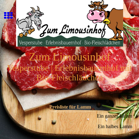
Zum Limousinhof
Vesperstube | Erlebnisbauernhof mit
Bio-Fleischlädchen
Preisliste für Lamm
Ein ganzes Lamm
Ein halbes Lamm