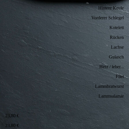
Hintere Keule
Vorderer Schlegel
Kotelett
Rücken
Lachse
Gulasch
Herz / leber...
Filet
Lammbratwurst
Lammsalamie
23,80 €
23,80 €