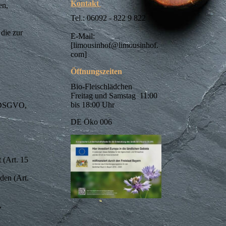
Kontakt
en,
Tel.: 06092 - 822 9 822
die zur
E-Mail:
[limousinhof@limousinhof.
com]
Öffnungszeiten
Bio-Fleischlädchen
Freitag und Samstag 11:00
bis 18:00 Uhr
f) DSGVO,
DE Öko 006
 (Art. 15
den (Art.
,