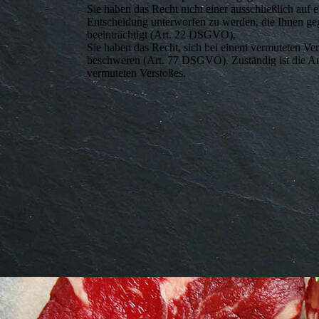
Sie haben das Recht nicht einer ausschließlich auf 
Entscheidung unterworfen zu werden, die Ihnen gege
beeinträchtigt (Art. 22 DSGVO),
Sie haben das Recht, sich bei einem vermuteten Ve
beschweren (Art. 77 DSGVO). Zuständig ist die Auf
vermuteten Verstoßes.