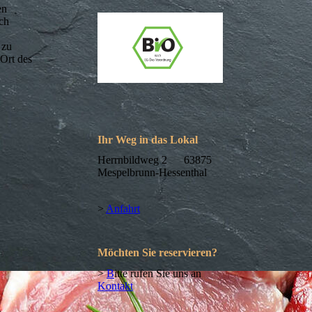
en
ich
 zu
 Ort des
Ihr Weg in das Lokal
Herrnbildweg 2 63875
Mespelbrunn-Hessenthal
>
Anfahrt
Möchten Sie reservieren?
>
B
itte rufen Sie uns an
Kontakt