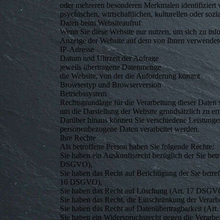
oder mehreren besonderen Merkmalen identifiziert 
psychischen, wirtschaftlichen, kulturellen oder sozia
Daten beim Websiteaufruf
Wenn Sie diese Website nur nutzen, um sich zu info
Anzeige der Website auf dem von Ihnen verwendeten 
IP-Adresse
Datum und Uhrzeit der Anfrage
jeweils übertragene Datenmenge
die Website, von der die Anforderung kommt
Browsertyp und Browserversion
Betriebssystem
Rechtsgrundlage für die Verarbeitung dieser Daten
um die Darstellung der Website grundsätzlich zu er
Darüber hinaus können Sie verschiedene Leistungen
personenbezogene Daten verarbeitet werden.
Ihre Rechte
Als betroffene Person haben Sie folgende Rechte:
Sie haben ein Auskunftsrecht bezüglich der Sie bet
DSGVO),
Sie haben das Recht auf Berichtigung der Sie betre
16 DSGVO),
Sie haben das Recht auf Löschung (Art. 17 DSGV
Sie haben das Recht, die Einschränkung der Verar
Sie haben das Recht auf Datenübertragbarkeit (Ar
Sie haben ein Widerspruchsrecht gegen die Verarb