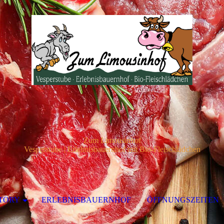
Zum Limousinhof
Vesperstube | Erlebnisbauernhof mit Bio-Fleischlädchen
TORY
ERLEBNISBAUERNHOF
ÖFFNUNGSZEITEN