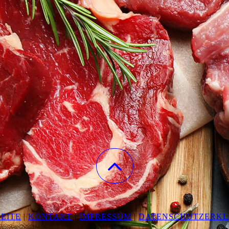
EITE
|
KONTAKT
|
IMPRESSUM
|
DATENSCHUTZERK