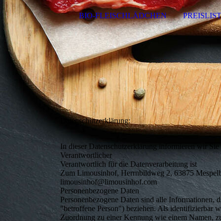
BIO-FLEISCHLÄDCHEN
PREISLIS
Datenschutzerklärung:
In dieser Datenschutzerklärung informieren wir Si
Verantwortlicher
Verantwortlich für die Datenverarbeitung ist
Zum Limousinhof, Herrnbildweg 2, 63875 Mespelbr
limousinhof@limousinhof.com
Personenbezogene Daten
Personenbezogene Daten sind alle Informationen, die 
"betroffene Person") beziehen. Als identifizierbar w
Zuordnung zu einer Kennung wie einem Namen, zu 