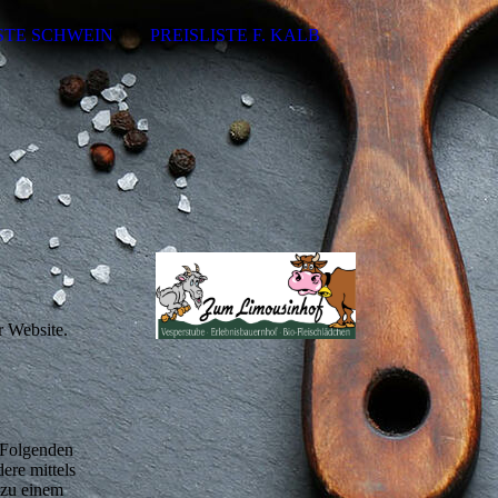
ISTE SCHWEIN
PREISLISTE F. KALB
r Website.
m Folgenden
ere mittels
 zu einem