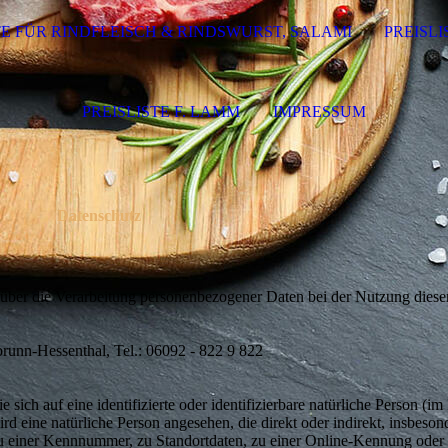
TE FÜR RINDFLEISCH & RINDSWURST, SALAMI
PREISL
PREISLISTE F. LAMM
IMPRESSUM
Datenschutz
e über die Verarbeitung personenbezogener Daten bei der Nutzung diese
unn-Hessenthal, Tel.: 06092 - 822 9 822
sich auf eine identifizierte oder identifizierbare natürliche Person (i
ird eine natürliche Person angesehen, die direkt oder indirekt, insbesond
einer Kennnummer, zu Standortdaten, zu einer Online-Kennung oder