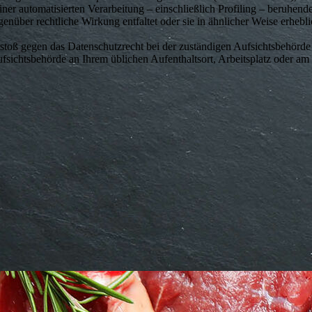
einer automatisierten Verarbeitung – einschließlich Profiling – beruhend
nüber rechtliche Wirkung entfaltet oder sie in ähnlicher Weise erhebl
rstoß gegen das Datenschutzrecht bei der zuständigen Aufsichtsbehörde
sichtsbehörde an Ihrem üblichen Aufenthaltsort, Arbeitsplatz oder am