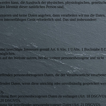
werden kann, die Ausdruck der physischen, physiologischen, genetisch
len Identität dieser natürlichen Person sind.
rmieren und keine Daten angeben, dann verarbeiten wir nur die Daten, 
internetfähigen Gerät erforderlich sind. Das sind insbesondere:
 sind berechtigte Interessen gemäß Art. 6 Abs. 1 UAbs. 1 Buchstabe 
möglichen.
 auf der Website nutzen, bei der weitere personenbezogene und nicht
reffenden personenbezogenen Daten, die der Verantwortliche verarbeitet
ffenden Daten, wenn diese unrichtig oder unvollständig gespeichert wer
O),
beitung Ihrer personenbezogenen Daten zu verlangen (Art. 18 DSGVO)
t. 20 DSGVO),
eitung Sie betreffender personenbezogener Daten (Art. 21 DSGVO),