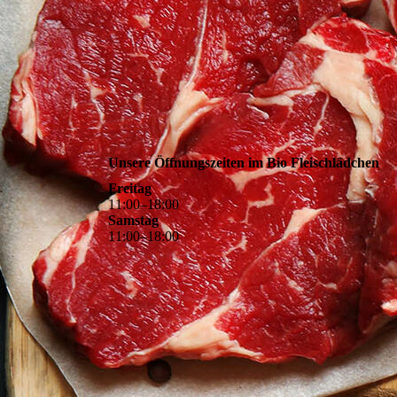
Unsere Öffnungszeiten im Bio Fleischlädchen
Freitag
11
:
00
–
18
:
00
Samstag
11
:
00
–
18
:
00