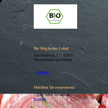
Ihr Weg in das Lokal
Herrnbildweg 2 63875
Mespelbrunn-Hessenthal
>
Anfahrt
Möchten Sie reservieren?
>
B
itte rufen Sie uns an
Kontakt