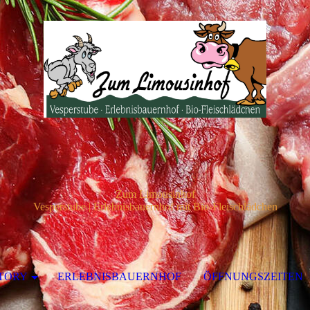
Zum Limousinhof
Vesperstube | Erlebnisbauernhof mit Bio-Fleischlädchen
TORY
ERLEBNISBAUERNHOF
ÖFFNUNGSZEITEN