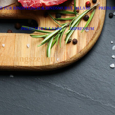
TE FÜR RINDFLEISCH & RINDSWURST, SALAMI
PREISL
PREISLISTE F. LAMM
IMPRESSUM
ffnungszeiten