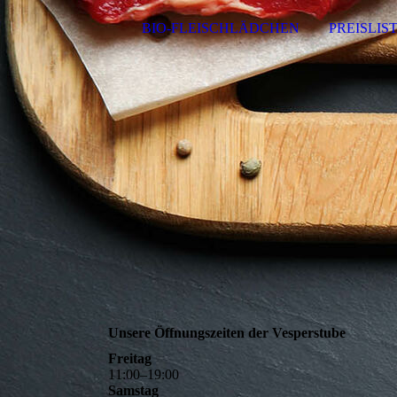
BIO-FLEISCHLÄDCHEN
PREISLIS
Ö
Unsere Öffnungszeiten der Vesperstube
Freitag
11
:
00
–
19
:
00
Samstag